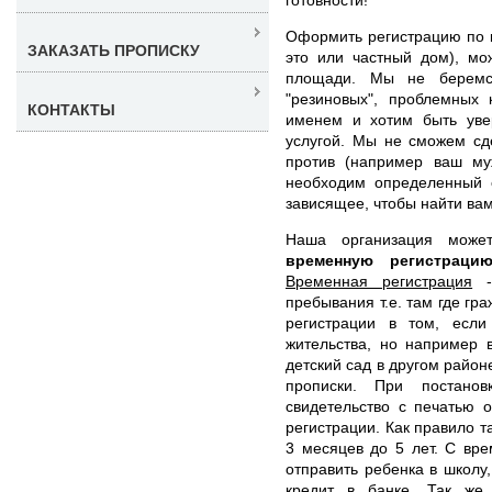
Оформить регистрацию по к
ЗАКАЗАТЬ ПРОПИСКУ
это или частный дом), мо
площади. Мы не беремся
"резиновых", проблемных 
КОНТАКТЫ
именем и хотим быть уве
услугой. Мы не сможем сд
против (например ваш муж
необходим определенный 
зависящее, чтобы найти ва
Наша организация мож
временную регистрац
Временная регистрация
- 
пребывания т.е. там где гр
регистрации в том, есл
жительства, но например 
детский сад в другом район
прописки. При постано
свидетельство с печатью 
регистрации. Как правило 
3 месяцев до 5 лет. С вр
отправить ребенка в школу,
кредит в банке. Так же